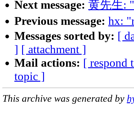
Next message:
黄先生: 
Previous message:
hx:
Messages sorted by:
[ d
]
[ attachment ]
Mail actions:
[ respond 
topic ]
This archive was generated by
h