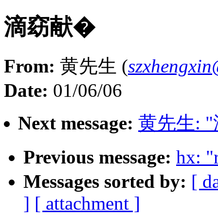
滴窈献�
From:
黄先生 (
szxhengxi
Date:
01/06/06
Next message:
黄先生: 
Previous message:
hx:
Messages sorted by:
[ d
]
[ attachment ]