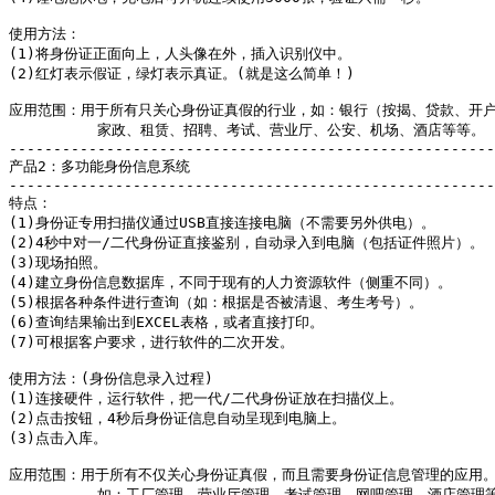
使用方法：

(1)将身份证正面向上，人头像在外，插入识别仪中。

(2)红灯表示假证，绿灯表示真证。(就是这么简单！)

应用范围：用于所有只关心身份证真假的行业，如：银行（按揭、贷款、开户
          家政、租赁、招聘、考试、营业厅、公安、机场、酒店等等。

-------------------------------------------------------
产品2：多功能身份信息系统

-------------------------------------------------------
特点：

(1)身份证专用扫描仪通过USB直接连接电脑（不需要另外供电）。

(2)4秒中对一/二代身份证直接鉴别，自动录入到电脑（包括证件照片）。

(3)现场拍照。

(4)建立身份信息数据库，不同于现有的人力资源软件（侧重不同）。

(5)根据各种条件进行查询（如：根据是否被清退、考生考号）。

(6)查询结果输出到EXCEL表格，或者直接打印。    

(7)可根据客户要求，进行软件的二次开发。

使用方法：(身份信息录入过程)

(1)连接硬件，运行软件，把一代/二代身份证放在扫描仪上。

(2)点击按钮，4秒后身份证信息自动呈现到电脑上。

(3)点击入库。

应用范围：用于所有不仅关心身份证真假，而且需要身份证信息管理的应用。
          如：工厂管理、营业厅管理、考试管理、网吧管理、酒店管理等