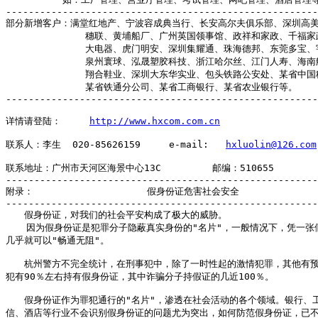
-------------------------------------------------------
部分新增客户：满堂红地产、宁波容成典当行、长安高尔夫俱乐部、深圳高美
              穗联、黄埔船厂、广州英国领事馆、政祥和家政、千福家
              大电器、虎门明安、深圳集耀通、珠海德邦、东莞多宝、
              泉州寰球、泓晟塑胶科技、浙江哈尔丝、江门人寿、海南
              翔合鞋业、深圳大东华实业、包头铁路公安处、某省中国
              某省铁通分公司、某省工商银行、某省农业银行等。

-------------------------------------------------------
详情请登陆：     
http://www.hxcom.com.cn
联系人：李生  020-85626159     e-mail:   
hxluolin@126.com
联系地址：广州市天河区海景中心13C         邮编：510655

-------------------------------------------------------
附录：                    假身份证危害社会安全 

-------------------------------------------------------
　　假身份证，对我们的社会平安构成了极大的威胁。 

　  因为假身份证是犯罪分子隐蔽真实身份的"名片"，一般情况下，凭一张假
几乎就可以"畅通无阻"。

　　杭州警方不完全统计，在刑事犯中，除了一时性起的激情犯罪，其他有预
犯有90％左右持有假身份证，其中诈骗分子持假证的几近100％。 

　　假身份证作为罪犯通行的"名片"，渗透在社会活动的各个领域。银行、工
信、酒店等行业不会识别假身份证的问题尤为突出，如何防范假身份证，已不