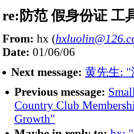
re:防范 假身份证 工
From:
hx (
hxluolin@126.
Date:
01/06/06
Next message:
黄先生: 
Previous message:
Small
Country Club Membershi
Growth"
Maybe in reply to:
hx: