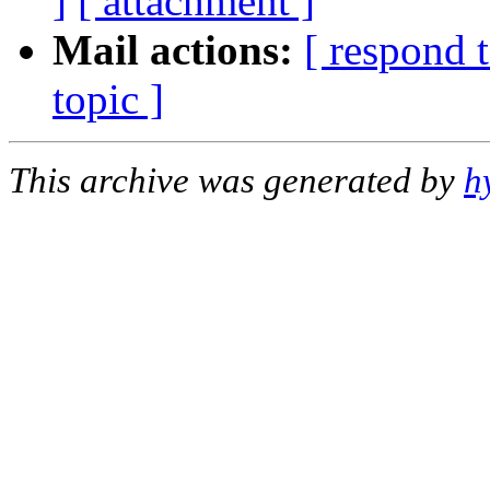
]
[ attachment ]
Mail actions:
[ respond 
topic ]
This archive was generated by
h