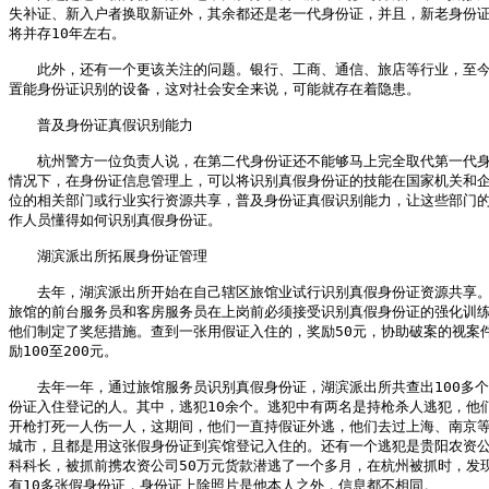
失补证、新入户者换取新证外，其余都还是老一代身份证，并且，新老身份证
将并存10年左右。 

　　此外，还有一个更该关注的问题。银行、工商、通信、旅店等行业，至今
置能身份证识别的设备，这对社会安全来说，可能就存在着隐患。

　　普及身份证真假识别能力

　　杭州警方一位负责人说，在第二代身份证还不能够马上完全取代第一代身
情况下，在身份证信息管理上，可以将识别真假身份证的技能在国家机关和企
位的相关部门或行业实行资源共享，普及身份证真假识别能力，让这些部门的
作人员懂得如何识别真假身份证。

　　湖滨派出所拓展身份证管理

　　去年，湖滨派出所开始在自己辖区旅馆业试行识别真假身份证资源共享。
旅馆的前台服务员和客房服务员在上岗前必须接受识别真假身份证的强化训练
他们制定了奖惩措施。查到一张用假证入住的，奖励50元，协助破案的视案件
励100至200元。 

　　去年一年，通过旅馆服务员识别真假身份证，湖滨派出所共查出100多个
份证入住登记的人。其中，逃犯10余个。逃犯中有两名是持枪杀人逃犯，他们
开枪打死一人伤一人，这期间，他们一直持假证外逃，他们去过上海、南京等
城市，且都是用这张假身份证到宾馆登记入住的。还有一个逃犯是贵阳农资公
科科长，被抓前携农资公司50万元货款潜逃了一个多月，在杭州被抓时，发现
有10多张假身份证，身份证上除照片是他本人之外，信息都不相同。 
