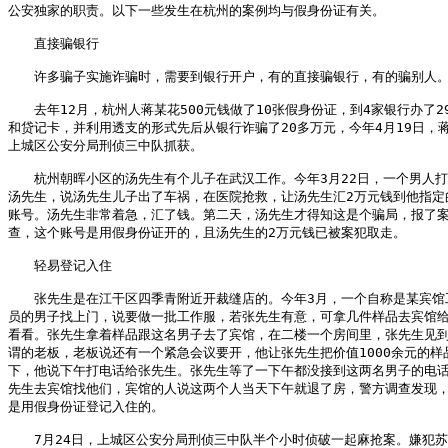
公安独家的职责。以下一些发生在杭州的案例均与假身份证有关。

　　直接骗银行

　　许多骗子实施诈骗时，需要到银行开户，有的直接骗银行，有的骗别人。
　　去年12月，杭州人蒋某花500元钱做了10张假身份证，到4家银行办了29
和贷记卡，并利用透支的形式先后从银行诈骗了20多万元，今年4月19日，蒋
上城区公安分局刑侦三中队抓获。 

　　杭州朝晖小区的汤先生有个儿子在武汉工作。今年3月22日，一个男人打
汤先生，说汤先生儿子出了车祸，在医院抢救，让汤先生汇2万元钱到他指定的
账号。汤先生非常着急，汇了钱。第二天，汤先生才得知这是个骗局，报了案
查，这个账号是用假身份证开的，且汤先生的2万元钱已被案犯取走。 

　　轻易登记入住

　　张先生是在江干区四季青附近开裁缝店的。今年3月，一个自称是某宾馆工
员的男子找上门，说要做一批工作服，若张先生有意，可拿几件样品去宾馆给
看看。张先生拿着样品跟这名男子去了宾馆，在二楼一个房间里，张先生见到
谓的老板，老板说还有一个紧急会议要开，他让张先生把价值1000余元的样品
下，他说下午打电话给张先生。张先生等了一下午都没接到这两名男子的电话
先生去宾馆找他们，宾馆的人说这两个人当天下午就退了房，警方调查发现，
是用假身份证登记入住的。 

　　7月24日，上城区公安分局刑侦三中队半个小时侦破一起麻抢案。嫌犯苏