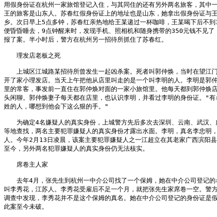
用假身份证在杭州一家旅馆登记入住，与其同住的还有另外两名旅客，其中一
王的旅客是山东人。苏春红假身份证上的地址也是山东，她拿出假身份证与王
乡。次日早上5点多钟，苏春红亲热地给王某递过一杯咖啡，王某喝下后不到3
便昏昏睡去，9点钟醒来时，发现手机、照相机和随身携带的350元钱不见了，
报了案。半小时后，警方在杭州另一招待所抓住了苏春红。 

　　理发店老板之死

　　上城区江城路某招待所曾发生一起凶杀案。死者叫郭仲焕，当时在望江门
开了家小理发店。当天上午把他从店里叫走的是一个叫李明的人。李明是郭仲
里的常客，事发前一直住在郭仲焕对面的一家小旅馆里。他每天都到郭仲焕店
头闲聊。郭仲焕妻子每天都在店里，也认识李明，并看过李明的身份证。"有名
姓的人，哪想到他会下这么狠的手。"

　　为确定4名嫌疑人的真实身份，上城警方先后多次去深圳、云南、武汉、广
等地查找，两名主要犯罪嫌疑人的真实身份才露出水面。李明，真名李忠明，
人。今年2月13日凌晨，该案主要犯罪嫌疑人之一江超立在其老家广西滨阳县
至今，另外两名犯罪嫌疑人的真实身份仍无法核实。 

　　席卷主人家

　　去年4月，张先生到杭州一中介公司找了一个保姆，她在中介公司登记的名
叫李秀花，江苏人。李秀花受雇后不足一个月，就把张先生家席卷一空。警方
调查中发现，李秀花并不是这个保姆的真名。她在中介公司登记的身份证是假
此案至今未破。 
