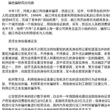
　　骗色骗财四次结婚

　　今年7月，河南人杨江伟涉嫌诈骗罪，伪造公文、证件、印章罪在杭州市中
人民法院接受审判。1990年，杨江伟先在老家利用假身份证私刻公章向当地信
借贷60万元，完成了资本的"原始积累"。尔后，杨江伟开始将目光瞄准美女。
到一个城市就换一个假身份证，用假身份证购房、买车，而后出入高档消费场
去年7月，他用"方伟"之名骗得上海一家公司财务总监吕小姐的信任，骗得120
元。杨江伟还4次利用假名与人结婚。 

　　卖淫女身份最难证实

　　警方说，现在还有不少因无法得知案犯的真实身份而让案犯逍遥法外的积
案犯为躲避公安机关打击，不停换地，不停换证，其中尤以麻醉抢劫案、杀害
女案难侦破。因为这类案件受害人和案犯对自己的身份都有一定的隐藏性。目
杭州还有一些杀害卖淫女案没有告破，其中卖淫女无真实身份，无法确定尸源
因之一，另外，凶手无真实身份也是一个重要原因，近年来，警方侦破了很多
卖淫女案件，但因卖淫女的身份尚无法查清，至今悬在那里的案子也有。 

　　杭州警方说，利用假身份证逃避公安机关打击的违法犯罪行为还有很多，
架、手机短信诈骗、利用零首付诈骗轿车，用假身份证到工商部门注册公司，
利用公司之名实施诈骗等等。

　　公安部历年来的统计数字表明，仅去年一年我国移动通信业因假身份证登
户而造成的话费损失就已达5亿多元，直接经济损失达2亿元之巨；假身份证以
租赁行业为诈骗对象进行犯罪活动，国内汽车租赁行业三年时间被骗车辆达40
我国每年发生以假身份证进行金融诈骗犯罪的案件同样居高不下。 
