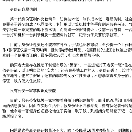
　　身份证容易仿制

　　第一代身份证制作比较简单，防伪技术低，制作成本低，容易仿制。社会
犯罪分子甚至组成了犯罪团伙，专门用以计算机技术等手段制造假身份证。"制
美钞得建一条完整的地下流水线，而制造一张假身份证，仅需一台电脑、一台
一台打印机和一台刻录机及一些塑料片就可，犯罪分子只要识字就可。"

　　目前，身份证遗失还不能跨市补办，手续也比较繁琐，至少得一个工作日
作1张假证仅需一两天时间，且制假者到处可见。根据目前的浙江省旅馆业管理
查到一个使用假证的，最多罚款50元，打击力度显然不够。 

　　购买者大量存在推动了制假市场的"繁荣"。一些进城打工者买一张"住在城
假身份证，以证明自己的"实力"；还有在外地工作的人，身份证丢了，没时间
所在地补，也买了假证；还有的非婚男女发生性关系，不想暴露真实身份的，
假证，以方便入住旅馆。

　　只有公安一家掌握识别技能

　　目前，只有公安机关一家掌握着身份证的识别技能，而其他管理部门则没
面的信息资源。因而在实际生活中，假身份证不易被察觉，曾有位记者作过这
验，他拿着一张假身份证轻松地住了宾馆，取了钱，到婚姻介绍所登了记，在
绍所报了名。 

　　问题是这些新身份证数量还不大。除了公民满16周岁领取新证、到期换证