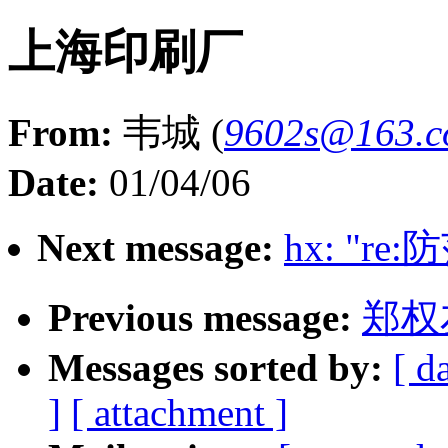
上海印刷厂
From:
韦城 (
9602s@163.
Date:
01/04/06
Next message:
hx: "r
Previous message:
郑权
Messages sorted by:
[ d
]
[ attachment ]