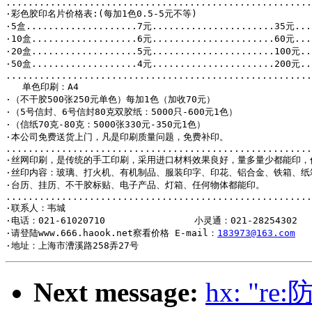
.......................................................
·彩色胶印名片价格表:(每加1色0.5-5元不等)

·5盒....................7元......................35元...
·10盒...................6元......................60元...
·20盒...................5元......................100元..
·50盒...................4元......................200元..
.......................................................
   单色印刷：A4

·（不干胶500张250元单色）每加1色（加收70元）

·（5号信封、6号信封80克双胶纸：5000只-600元1色） 

·（信纸70克-80克：5000张330元-350元1色）  

·本公司免费送货上门，凡是印刷质量问题，免费补印。

.......................................................
·丝网印刷，是传统的手工印刷，采用进口材料效果良好，量多量少都能印，价
·丝印内容：玻璃、打火机、有机制品、服装印字、印花、铝合金、铁箱、纸箱
·台历、挂历、不干胶标贴、电子产品、灯箱、任何物体都能印。

.......................................................
·联系人：韦城

·电话：021-61020710                小灵通：021-28254302

·请登陆www.666.haook.net察看价格 E-mail：
183973@163.com
Next message:
hx: "r