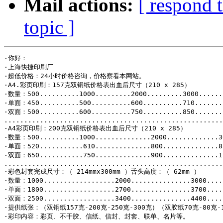
Mail actions:
[ respond 
topic ]
·你好：

·上海快捷印刷厂

·超低价格：24小时价格咨询，价格察看本网站。

·A4.彩页印刷：157克双铜纸价格表出血后尺寸（210 x 285）

·数量：500..........1000.........2000.........3000.......
·单面：450..........500..........600..........710.......
·双面：500..........600..........750..........850.......
.......................................................
·A4彩页印刷：200克双铜纸价格表出血后尺寸（210 x 285）

·数量：500..........1000..............2000.............30
·单面：520...........610..............800..............88
·双面：650...........750..............900..............11
.......................................................
·彩色封套完成尺寸：（ 214mmx300mm ）舌头高度：（ 62mm ）

·数量：1000..................2000...............3000.....
·单面：1800..................2700...............3700.....
·双面：2500..................3400...............4400.....
·提供纸张：（双铜纸157克-200克-250克-300克）（双胶纸70克-80克-1
·彩印内容：彩页、不干胶、信纸、信封、封套、联单、名片等。
