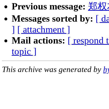
Previous message:
郑权
Messages sorted by:
[ d
]
[ attachment ]
Mail actions:
[ respond 
topic ]
This archive was generated by
h