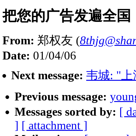
把您的广告发遍全国
From:
郑权友 (
8thjg@shan
Date:
01/04/06
Next message:
韦城: "
Previous message:
youn
Messages sorted by:
[ d
]
[ attachment ]