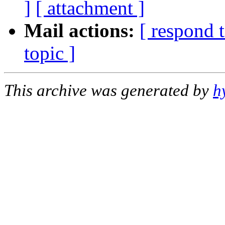
]
[ attachment ]
Mail actions:
[ respond 
topic ]
This archive was generated by
h