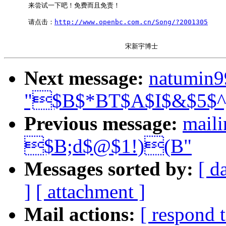
      来尝试一下吧！免费而且免责！

      请点击：
http://www.openbc.com.cn/Song/?2001305
Next message:
natumin9
"$B$*BT$A$I$&$5$
Previous message:
mail
$B;d$@$1!)(B"
Messages sorted by:
[ d
]
[ attachment ]
Mail actions:
[ respond 