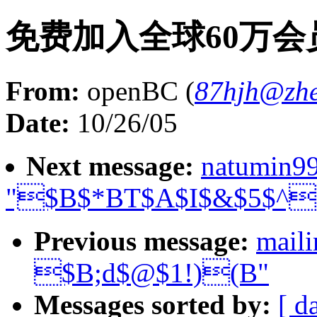
免费加入全球60万
From:
openBC (
87hjh@zhe
Date:
10/26/05
Next message:
natumin9
"$B$*BT$A$I$&$5$^
Previous message:
mail
$B;d$@$1!)(B"
Messages sorted by:
[ d