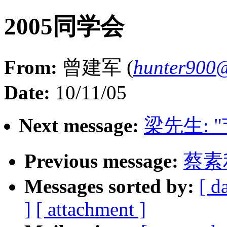
2005同学会
From:
曾建军 (
hunter900
Date:
10/11/05
Next message:
梁先生: 
Previous message:
蔡素
Messages sorted by:
[ d
]
[ attachment ]