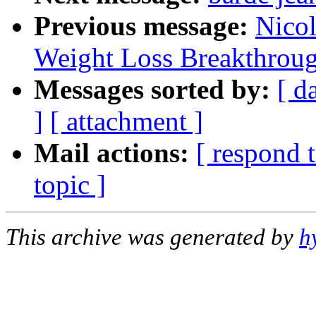
Previous message:
Nicol
Weight Loss Breakthrou
Messages sorted by:
[ d
]
[ attachment ]
Mail actions:
[ respond 
topic ]
This archive was generated by
h