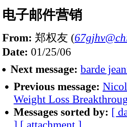
电子邮件营销
From:
郑权友 (
67gjhv@ch
Date:
01/25/06
Next message:
barde jean
Previous message:
Nicol
Weight Loss Breakthrou
Messages sorted by:
[ d
]
[ attachment ]