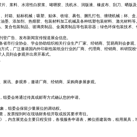
胶片、浆料、水溶性白胶浆、啫喱胶、洗机水、润版液、橡皮布、刮刀、晒版及
、封箱、贴标机械；吸塑、贴体、收缩、裹包、捆扎打包、缠绕机械；杯、盒、
油墨、添加剂、热熔胶、包装材料加工机械及各种纸塑包装材料、激光材料等。
、复合包装制品、玻璃类制品、金属类制品等包装容器；绿色环保包装技术、包
刊登广告、发布新闻宣传报道展会信息。

各省市行业协会、学会协助组织相关行业生产厂家、经销商、贸易商到会参观、
的方式，广泛邀请国内外印刷包装纸业行业的厂商、代理商、经销商、科研院校
人员到会参观并出席开幕式。



、展讯、参观券，邀请厂商、经销商、采购商参展参观。

，组委会将通过传真或邮寄方式确认您的申请。

象，组委会保留少量展位的调动权。

查，发票报到时在现场财务组开取或按其要求寄往。 

册》，内含展览会主要日程安排，各项服务申请表，摊位搭建装饰，租用展具，