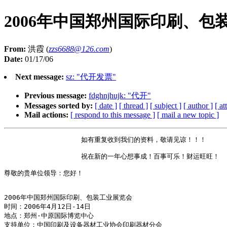
2006年中国郑州国际印刷、包
From:
洪霞 (
zzs6688@126.com
)
Date:
01/17/06
Next message:
sz: "代开发票"
Previous message:
fdghnjhujk: "代开"
Messages sorted by:
[ date ]
[ thread ]
[ subject ]
[ author ]
[ a
Mail actions:
[ respond to this message ]
[ mail a new topic ]
                   如有重复收到我们的资料，敬请见谅！！！

                   祝在新的一年心想事成！百事可乐！财运旺旺！

尊敬的贵单位领导：您好！

2006年中国郑州国际印刷、包装工业展览会

时间：2006年4月12日-14日

地点：郑州·中原国际博览中心

支持单位：中国印刷及设备器材工业协会印刷器材分会
