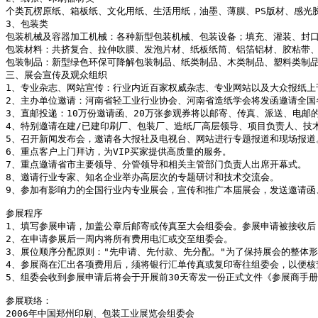
个类瓦楞原纸、箱板纸、文化用纸、生活用纸，油墨、薄膜、PS版材、感光
3、包装类 

包装机械及容器加工机械：各种新型包装机械、包装设备；填充、灌装、封口
包装材料：共挤复合、拉伸吹膜、发泡片材、纸板纸筒、铝箔铝材、胶粘带、
包装制品：新型绿色环保可降解包装制品、纸类制品、木类制品、塑料类制品
三、展会宣传及观众组织

1、专业杂志、网站宣传：行业内近百家权威杂志、专业网站以及大众报纸上
2、主办单位邀请：河南省轻工业行业协会、河南省造纸学会将发函邀请全国
3、直邮投递：10万份邀请函、20万张参观券将以邮寄、传真、派送、电邮
4、特别邀请在建/已建印刷厂、包装厂、造纸厂高层领导、项目负责人、技术
5、召开新闻发布会，邀请各大报社及电视台、网站进行专题报道和现场报道。
6、重点客户上门拜访，为VIP买家提供高质量的服务。

7、重点邀请省市主要领导、分管领导和相关主管部门负责人出席开幕式。

8、邀请行业专家、知名企业举办高层次的专题研讨和技术交流会。

9、参加有影响力的全国行业内专业展会，宣传和推广本届展会，发送邀请函
参展程序

1、填写参展申请，加盖公章后邮寄或传真至大会组委会。参展申请被接收后
2、在申请参展后一周内将所有费用电汇或交至组委会。

3、展位顺序分配原则："先申请、先付款、先分配。"为了保持展会的整体形
4、参展商在汇出各项费用后，须将银行汇单传真或复印寄往组委会，以便核
5、组委会收到参展申请后将会于开展前30天寄发一份正式文件《参展商手
参展联络：

2006年中国郑州印刷、包装工业展览会组委会
