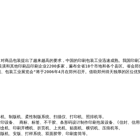
商品包装提出了越来越高的要求，中国的印刷包装工业迅速成熟。我国印刷工业近
包装装潢和其他印刷品印刷企业2200多家，遍布全省18个市地和各个县区。
刷、包装工业展览会"将于2006年4月在郑州召开。借助郑州得天独厚的区
机、制版机、柔性制版系统、扫描仪、打印机、照排机等。

印设备、 商标、标签、不干胶、条形码设计制作印刷包装设备、(信封、信用
盒机、印刷开槽机、折页机、上光机、贴面机、横切机、压痕机等。 

版机、安版、打样系统、双面胶带、印刷套筒等。
