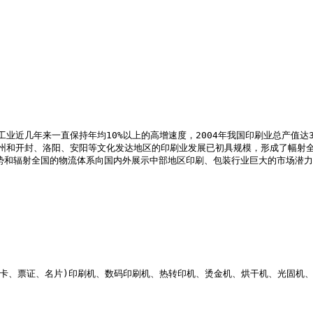
几年来一直保持年均10%以上的高增速度，2004年我国印刷业总产值达3
省会郑州和开封、洛阳、安阳等文化发达地区的印刷业发展已初具规模，形成了
位优势和辐射全国的物流体系向国内外展示中部地区印刷、包装行业巨大的市场潜
卡、票证、名片)印刷机、数码印刷机、热转印机、烫金机、烘干机、光固机、