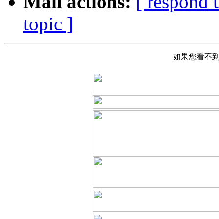
Mail actions:
[ respond 
topic ]
如果您看不