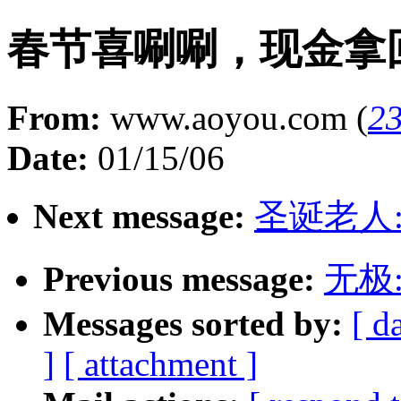
春节喜唰唰，现金拿
From:
www.aoyou.com (
23
Date:
01/15/06
Next message:
圣诞老人:
Previous message:
无极
Messages sorted by:
[ d
]
[ attachment ]