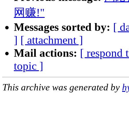
网赚!"
Messages sorted by:
[ d
]
[ attachment ]
Mail actions:
[ respond 
topic ]
This archive was generated by
h