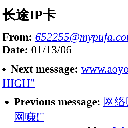
长途IP卡
From:
652255@mypufa.c
Date:
01/13/06
Next message:
www.ao
HIGH"
Previous message:
网络
网赚!"