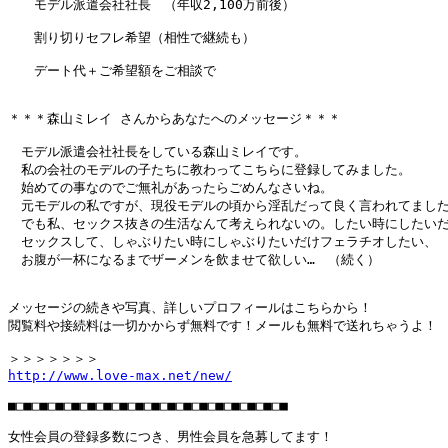
　　モデル派遣会社社長　（年収2,100万前後）

　　割り切りセフレ希望（相性で継続も）

　　デート代＋ご希望額をご相談で

＊＊＊森山ミレイ さんからあなたへのメッセージ＊＊＊

　モデル派遣会社社長をしている森山ミレイです。

　私の会社のモデルの子たちに教わってこちらに登録してみました。

　始めての事なのでご無礼があったらごめんなさいね。

　元モデルの私ですが、現役モデルの頃から淫乱だって良く言われてました
　でも私、セックス抜きの生活なんて考えられないの。したい時にしたいだ
　セックスして、しゃぶりたい時にしゃぶりたいだけフェラチオしたい、

　お腹が一杯になるまでザーメンを飲ませて欲しい…　（続く）

メッセージの続きや写真、詳しいプロフィールはこちらから！

閲覧料や接続料は一切かからず無料です！メールも無料で送れちゃうよ！

http://www.love-max.net/new/
■□■□■□■□■□■□■□■□■□■□■□■□■□■□■□■□■□■

女性会員の登録多数につき、男性会員を急募してます！
