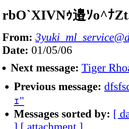
rbO`XIVNｩ邉ｿo^ﾅ
From:
3yuki_ml_service@d
Date:
01/05/06
Next message:
Tiger Rho
Previous message:
dfsf
ｪ"
Messages sorted by:
[ d
]
[ attachment ]