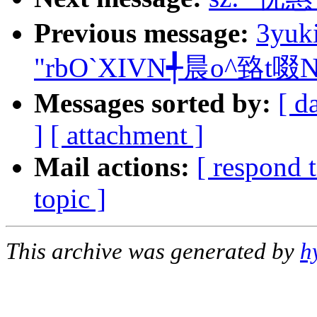
Previous message:
3yuk
"rbO`XIVN╃晨o^臵t啜
Messages sorted by:
[ d
]
[ attachment ]
Mail actions:
[ respond 
topic ]
This archive was generated by
h