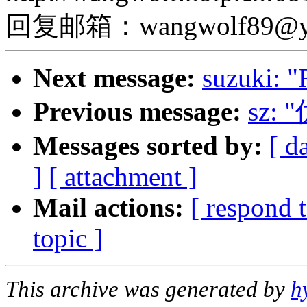
回复邮箱：
wangwolf89@y
Next message:
suzuki: "
Previous message:
sz:
Messages sorted by:
[ d
]
[ attachment ]
Mail actions:
[ respond 
topic ]
This archive was generated by
h