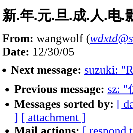
新.年.元.旦.成.人.电.
From:
wangwolf (
wdxtd@s
Date:
12/30/05
Next message:
suzuki: "R
Previous message:
sz:
Messages sorted by:
[ d
]
[ attachment ]
Mail actions:
[ respond 