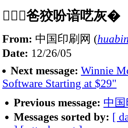
∷爸狡吩谙呓灰�
From:
中国印刷网 (
huabi
Date:
12/26/05
Next message:
Winnie M
Software Starting at $29"
Previous message:
中国
Messages sorted by:
[ d