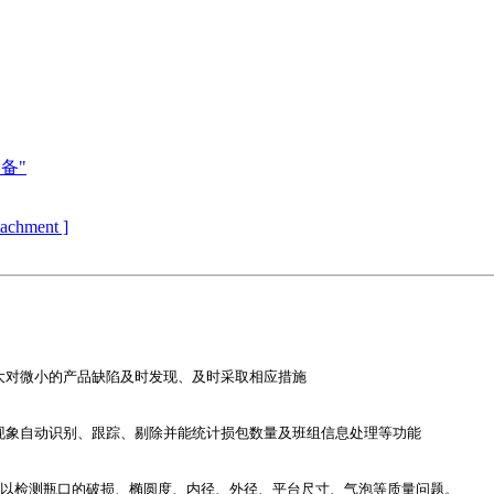
备"
ttachment ]
大对微小的产品缺陷及时发现、及时采取相应措施

现象自动识别、跟踪、剔除并能统计损包数量及班组信息处理等功能

可以检测瓶口的破损、椭圆度、内径、外径、平台尺寸、气泡等质量问题。
