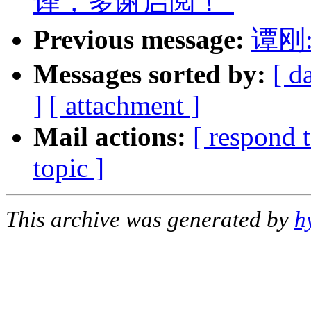
译，多谢启阅！"
Previous message:
谭刚
Messages sorted by:
[ d
]
[ attachment ]
Mail actions:
[ respond 
topic ]
This archive was generated by
h