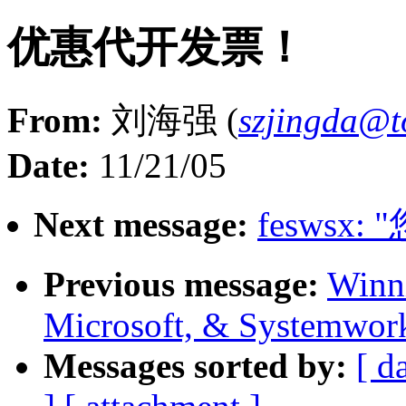
优惠代开发票！
From:
刘海强 (
szjingda@
Date:
11/21/05
Next message:
feswsx:
Previous message:
Winn
Microsoft, & Systemwor
Messages sorted by:
[ d