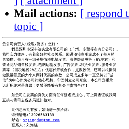
]
[ attachment ]
Mail actions:
[ respond 
topic ]
贵公司负责人(经理/财务）您好：

    我是深圳市深丰达实业有限公司的（广州、东莞等市有分公司）。

我司实力雄厚，有着良好的社会关系。因进项较多现完成不了每月销

售额度。每月有一部分增值税电脑发票、海关缴款书等（6%左右）和

普通商品销售税发票,电脑运输发票,广告发票,租赁业发票,服务业发

票等 (国税地税2%左右）优惠代开或合作，点数较低。还可以根据所

做数量额度的大小来商讨优惠的点数，公司成立多年一直坚持以“诚

信”为中心作为公司的核心思想、牢固树立公司形象，本公司郑重承

诺所用绝对是真票！更希望能够有机会与贵司合作！

    如贵司在发票的真伪方面有任何疑虑或担心，可上网查证或我司

直接与贵司去税务局抵扣核对。 

    此信息长期有效，如须进一步洽商: 

    详情请电:13926563189

    邮箱：
szjingda@tom.com
    联系人：刘海强
