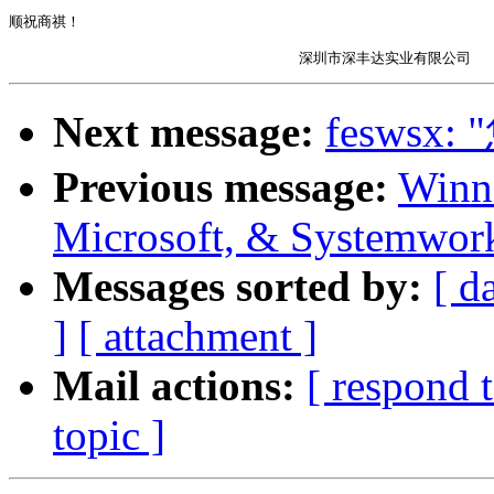
顺祝商祺！ 

Next message:
feswsx:
Previous message:
Winn
Microsoft, & Systemwor
Messages sorted by:
[ d
]
[ attachment ]
Mail actions:
[ respond 
topic ]