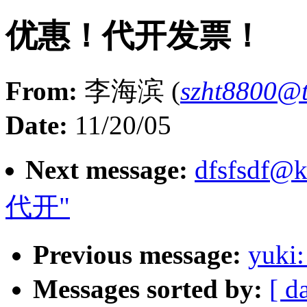
优惠！代开发票！
From:
李海滨 (
szht8800@
Date:
11/20/05
Next message:
dfsfsdf@
代开"
Previous message:
yu
Messages sorted by:
[ d