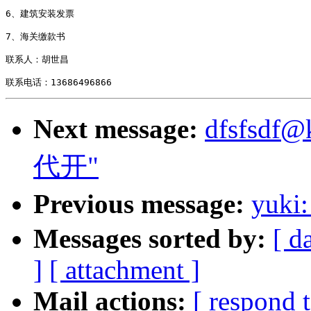
6、建筑安装发票 

7、海关缴款书 

联系人：胡世昌

Next message:
dfsfsdf@
代开"
Previous message:
yu
Messages sorted by:
[ d
]
[ attachment ]
Mail actions:
[ respond 