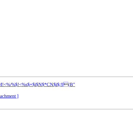
!<%/%$!<%s$+$i$N$*CN$i$;![(B"
ttachment ]