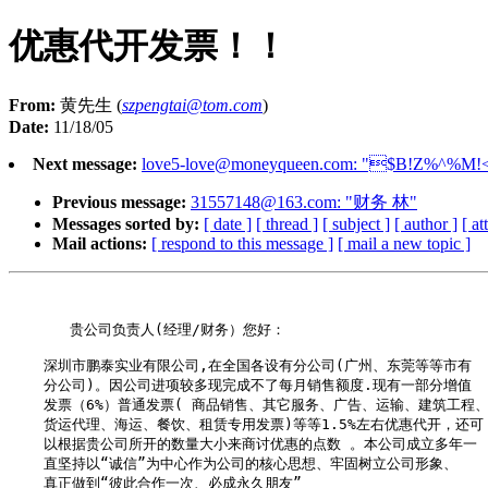
优惠代开发票！！
From:
黄先生 (
szpengtai@tom.com
)
Date:
11/18/05
Next message:
love5-love@moneyqueen.com
: "$B!Z%^%M!<
Previous message:
31557148@163.com
: "财务 林"
Messages sorted by:
[ date ]
[ thread ]
[ subject ]
[ author ]
[ a
Mail actions:
[ respond to this message ]
[ mail a new topic ]
       贵公司负责人(经理/财务）您好： 

    深圳市鹏泰实业有限公司,在全国各设有分公司(广州、东莞等等市有

    分公司)。因公司进项较多现完成不了每月销售额度.现有一部分增值

    发票（6%）普通发票( 商品销售、其它服务、广告、运输、建筑工程、
    货运代理、海运、餐饮、租赁专用发票)等等1.5%左右优惠代开，还可

    以根据贵公司所开的数量大小来商讨优惠的点数 。本公司成立多年一

    直坚持以“诚信”为中心作为公司的核心思想、牢固树立公司形象、

    真正做到“彼此合作一次、必成永久朋友”                      