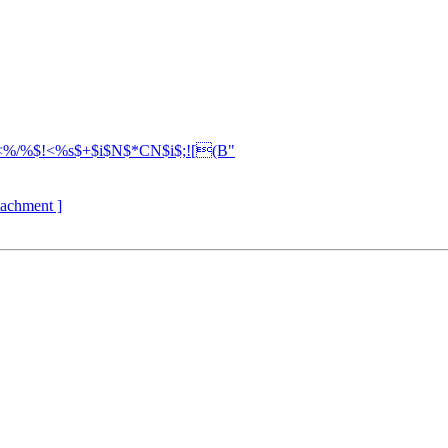
%/%$!<%s$+$i$N$*CN$i$;![(B"
ttachment ]


 
