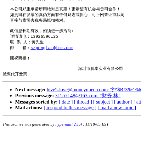
   本公司郑重承诺所用绝对是真票！更希望有机会与贵司合作！

   如贵司在发票的真伪方面有任何疑虑或担心，可上网查证或我司 

   直接与贵司去税务局抵扣核对。 

   此信息长期有效，如须进一步洽商: 

   详情请电：13926596125

   联 系 人：黄先生

   邮　　箱：
szpengtai@tom.com
   顺祝商祺！ 

                              深圳市鹏泰实业有限公司

Next message:
love5-love@moneyqueen.com
: "$B!Z%^%M
Previous message:
31557148@163.com
: "财务 林"
Messages sorted by:
[ date ]
[ thread ]
[ subject ]
[ author ]
[ a
Mail actions:
[ respond to this message ]
[ mail a new topic ]
This archive was generated by
hypermail 2.1.4
: 11/18/05 EST