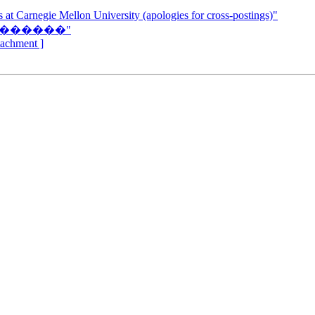
t Carnegie Mellon University (apologies for cross-postings)"
�������"
ttachment ]