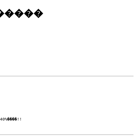
�����
40%����!!
