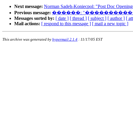
Next message:
Norman Sadeh-Koniecpol: "Post Doc Openings a
Previous message:
������: "���������
Messages sorted by:
[ date ]
[ thread ]
[ subject ]
[ author ]
[ a
Mail actions:
[ respond to this message ]
[ mail a new topic ]
This archive was generated by
hypermail 2.1.4
: 11/17/05 EST