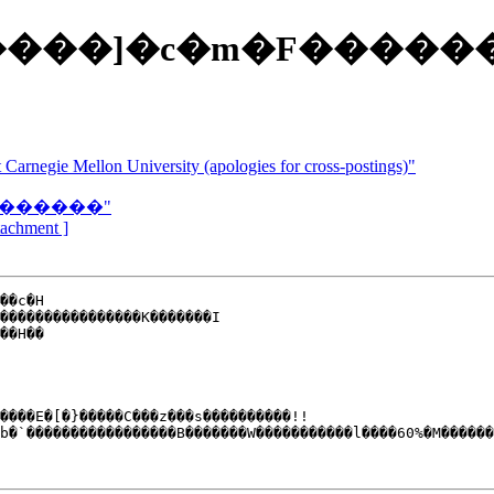
���]�c�m�F�����
arnegie Mellon University (apologies for cross-postings)"
�������"
ttachment ]
��c�H

����������������K�������I

��H��

����E�[�}�����C���z���s����������!!

b�`�����������������B�������W�����������l����60%�M������