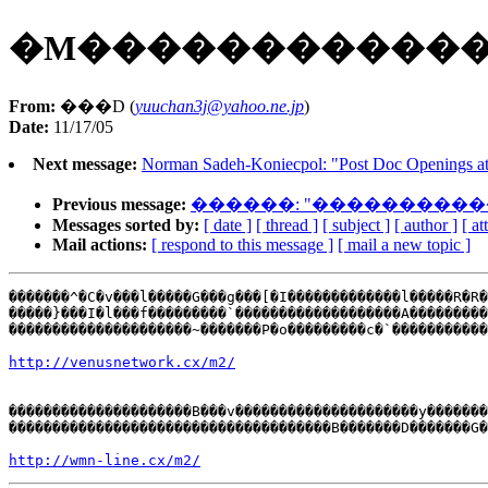
�M������������
From:
���D (
yuuchan3j@yahoo.ne.jp
)
Date:
11/17/05
Next message:
Norman Sadeh-Koniecpol: "Post Doc Openings at C
Previous message:
������: "���������
Messages sorted by:
[ date ]
[ thread ]
[ subject ]
[ author ]
[ a
Mail actions:
[ respond to this message ]
[ mail a new topic ]
�������^�C�v���l�����G���g���[�I�������������l�����R�R�
�����}���I�l���f���������`�������������������A���������
���������������������~�������P�o���������c�`�����������
http://venusnetwork.cx/m2/
���������������������B���v���������������������y�������
�������������������������������������B�������D�������G�
http://wmn-line.cx/m2/