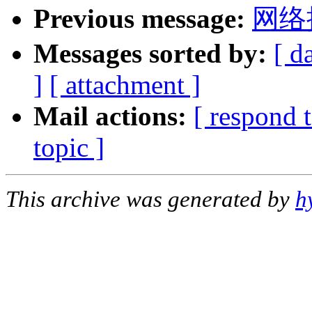
Previous message:
网络
Messages sorted by:
[ d
]
[ attachment ]
Mail actions:
[ respond 
topic ]
This archive was generated by
h