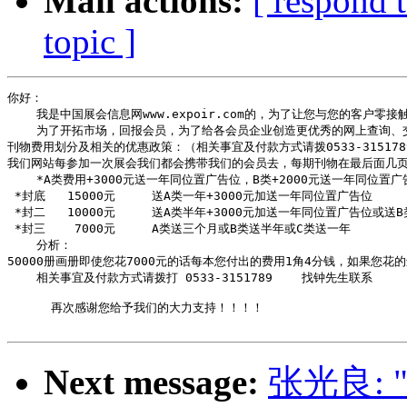
Mail actions:
[ respond 
topic ]
你好：

    我是中国展会信息网www.expoir.com的，为了让您与您的客户
    为了开拓市场，回报会员，为了给各会员企业创造更优秀的网上查询
刊物费用划分及相关的优惠政策：（相关事宜及付款方式请拨0533-315178
我们网站每参加一次展会我们都会携带我们的会员去，每期刊物在最后面几页
    *A类费用+3000元送一年同位置广告位，B类+2000元送一年同位置
 *封底   15000元     送A类一年+3000元加送一年同位置广告位 

 *封二   10000元     送A类半年+3000元加送一年同位置广告位或送
 *封三    7000元     A类送三个月或B类送半年或C类送一年

    分析：

50000册画册即使您花7000元的话每本您付出的费用1角4分钱，如果您花
    相关事宜及付款方式请拨打 0533-3151789    找钟先生联系

      再次感谢您给予我们的大力支持！！！！

Next message:
张光良: 