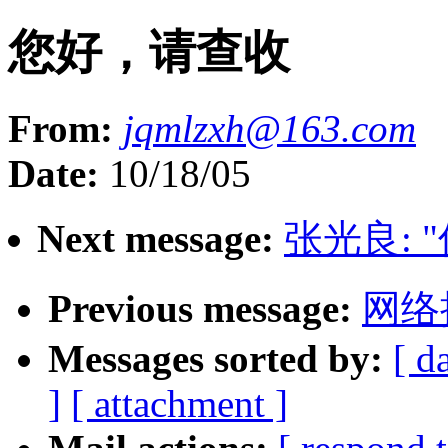
您好，请查收
From:
jqmlzxh@163.com
Date:
10/18/05
Next message:
张光良: 
Previous message:
网络
Messages sorted by:
[ d
]
[ attachment ]