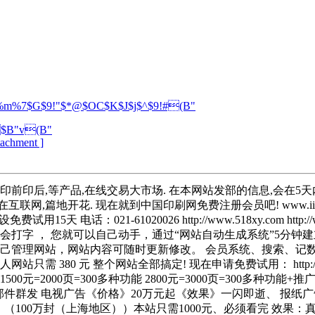
m%7$G$9!"$*@$OC$K$J$j$^$9!#(B"
$B"v(B"
ttachment ]
印前印后,等产品,在线交易大市场. 在本网站发部的信息,会在5天内自
. 现在就到中国印刷网免费注册会员吧! www.iiiaaa.com QQ:49
------- 网站建设免费试用15天 电话：021-61020026 http://www.518
会打字 ， 您就可以自己动手，通过“网站自动生成系统”5分钟
自己管理网站，网站内容可随时更新修改。 会员系统、搜索、记
0 元 整个网站全部搞定! 现在申请免费试用： http://www.518x
0元=2000页=300多种功能 2800元=3000页=300多种功能+推广 现在免费注册
-------------------- 邮件群发 电视广告《价格》20万元起《效果
果〉（100万封（上海地区））本站只需1000元、必须看完 效果：