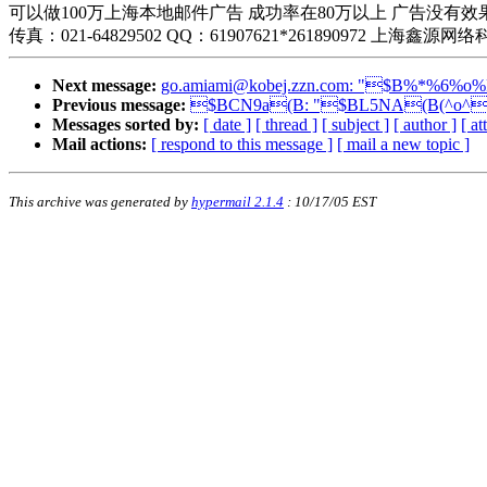
可以做100万上海本地邮件广告 成功率在80万以上 广告没有效果不收费 今天发
传真：021-64829502 QQ：61907621*261890972 上海鑫源网络科技有限
Next message:
go.amiami@kobej.zzn.com
: "$B%*%6%o%
Previous message:
$BCN9a(B: "$BL5NA(B(^o^
Messages sorted by:
[ date ]
[ thread ]
[ subject ]
[ author ]
[ a
Mail actions:
[ respond to this message ]
[ mail a new topic ]
This archive was generated by
hypermail 2.1.4
: 10/17/05 EST