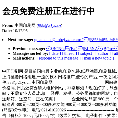
会员免费注册正在进行中
From:
中国印刷网 (
999@21ys.cn
)
Date:
10/17/05
Next message:
go.amiami@kobej.zzn.com
: "$B%*%6%o%R%
Previous message:
$BCN9a(B: "$BL5NA(B(^o^
Messages sorted by:
[ date ]
[ thread ]
[ subject ]
[ author ]
[ a
Mail actions:
[ respond to this message ]
[ mail a new topic ]
中国印刷网 是目前国内最专业的,印刷包装,纸品油墨,印刷机械, 
上海鑫源网络组建,一流的技术网络推广,使你的产品, 一夜之间,在互联网,篇地开花
件:
888@21ys.cn
中国印刷网 -------------------------------
价格高, 日后还需要请人维护网站，非常麻烦！现在好了，只要
站；不需专业人员,老总、 经理、秘书、公务员都能做网站；
送邮箱、送空间，正在优惠中…… 企业网站只需 980 元 个人网站只需 38
站建设 380元=200页=300多种功能 980元=1000页=300多种功能 150
(只要3分钟哦） 电话:021-61020026 ----------------
告《价格》100万元(100万封)《效果》扔掉、 电子邮件〈效