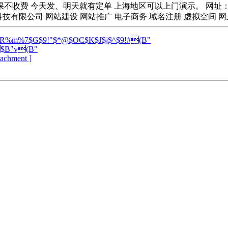
、明天就有定单 上海地区可以上门演示。 网址： http://www.518xy.
公司 网站建设 网站推广 电子商务 域名注册 虚拟空间 网上商城 -----------------
R%m%7$G$9!"$*@$OC$K$J$j$^$9!#(B"
$B"v(B"
ttachment ]