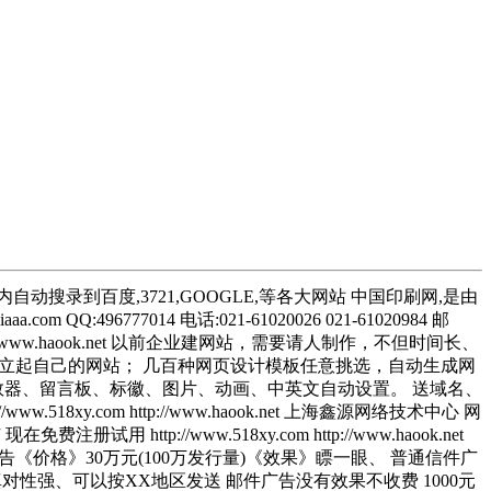
动搜录到百度,3721,GOOGLE,等各大网站 中国印刷网,是由
6777014 电话:021-61020026 021-61020984 邮
xy.com http://www.haook.net 以前企业建网站，需要请人制作，不但时间长、
建立起自己的网站； 几百种网页设计模板任意挑选，自动生成网
数器、留言板、标徽、图片、动画、中英文自动设置。 送域名、
y.com http://www.haook.net 上海鑫源网络技术中心 网
试用 http://www.518xy.com http://www.haook.net
》一闪即逝、 报纸广告《价格》30万元(100万发行量)《效果》瞟一眼、 普通信件广
真对性强、可以按XX地区发送 邮件广告没有效果不收费 1000元