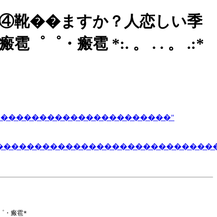
��頬�④靴��ますか？人恋しい季
瘢雹 *:. 。 . . 。 .:*
�����������������������"
����������������������������
゜・瘢雹*
