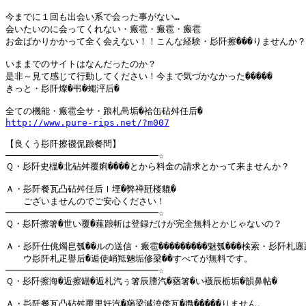
今までに１回も出会い系で会った事がない…

会いたいのに会ってくれない・瘢雹・瘢雹・瘢雹

お金ばかりかかって全く会えない！！こんな経験・髟阡擦���りませんか？

いままでのサイトはなんだったのか？

是非～見て感じて行動してください！今まで気づかなかった�����

きっと・髟阡燦�弔�蠅泙后�

http://www.pure-rips.net/?m007
【良くう髟阡擦襪侃踉餐問】

────────────────────────────☆

Ｑ・髟阡史榲�北砧舛覆痢����とから料金の請求とかって来ませんか？

Ａ・髟阡餐瓦凸砧舛任后Ｉ堙�弊禅瓩楼貔�

　　ございませんのでご安心ください！

────────────────────────────☆

Ｑ・髟阡擦箸�世い覆�薤踉斬は登録だけが完全無料とかじゃないの？

Ａ・髟阡仕佻燭皀瓠��ルの送信・瘢雹���������魅瓠���検索・髟阡札廛蹈
　　ウ髟阡札疋譽后�逅使峭羝魎垢修梁��すべてが無料です。　　

────────────────────────────☆

Ｑ・髟阡擦海�逅擦罎�逅札汽ぅ箸辰謄汽�蕕箸�い襪辰栃垢�韻鼻帖�

Ａ・髟阡餐瓦凸砧舛覆里妊汽�蕕梁減澆倭瓦�嫐�����りません。
