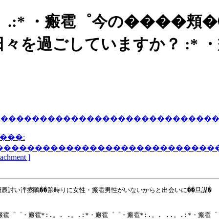
 . . 。 .:* ・瘢雹゜今の��
ごしていますか？ :* ・瘢雹゜゜・
"����������������������������
���:
����������������������������
ttachment ]
辰討い泙擦鵑��踉時りに女性・瘢雹男性がいないからと出会いに��旦謀�

瘢雹゜゜・瘢雹*:.。. .。.:*・瘢雹゜゜・瘢雹*:.。. ..。.:*・瘢雹゜