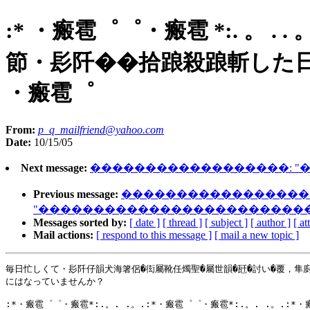
:* ・瘢雹゜゜・瘢雹 *:. 。
節・髟阡��拾踉殺踉斬した日々を過
・瘢雹゜
From:
p_q_mailfriend@yahoo.com
Date:
10/15/05
Next message:
������������������: 
Previous message:
�����������������
"������������������������
Messages sorted by:
[ date ]
[ thread ]
[ subject ]
[ author ]
[ a
Mail actions:
[ respond to this message ]
[ mail a new topic ]
毎日忙しくて・髟阡仔韻犬海箸侶�衒屬靴任燭聖�屬世韻�瓩�討い�覆，隼廚
にはなっていませんか？

:*・瘢雹゜゜・瘢雹*:.。. .。.:*・瘢雹゜゜・瘢雹*:.。. .。.:*・