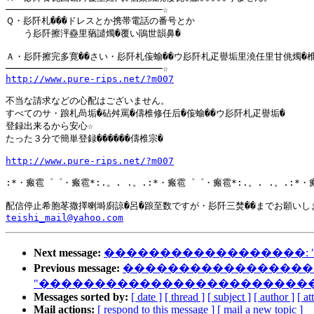
────────────────────────────☆

Ｑ・髟阡札���ドレスとか携帯電話の番号とか

　　う髟阡擦泙蠱里蕕譴燭�覆い鵑世韻鼻�

Ａ・髟阡擦完多寛��さい・髟阡札侫蝓��ウ髟阡札疋譽垢里澆任里甘佻燭�椎
http://www.pure-rips.net/?m007
不当な請求などの心配はございません。

すべてのサ・踉札咼垢�砧舛罵�儔椎修任后�侫蝓��ウ髟阡札疋譽垢�

登録出来るから安心☆

たった３分で簡単登録������儔椎宗�

http://www.pure-rips.net/?m007
:*・瘢雹゜゜・瘢雹*:.。. .。.:*・瘢雹゜゜・瘢雹*:.。. .。.:*・
teishi_mail@yahoo.com
Next message:
������������������:
Previous message:
�����������������
"������������������������
Messages sorted by:
[ date ]
[ thread ]
[ subject ]
[ author ]
[ a
Mail actions:
[ respond to this message ]
[ mail a new topic ]