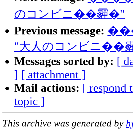
のコンビニ��霾�"
Previous message:
��
"大人のコンビニ��霾
Messages sorted by:
[ d
]
[ attachment ]
Mail actions:
[ respond 
topic ]
This archive was generated by
h