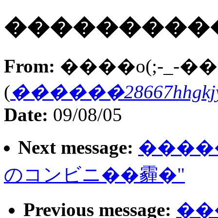
���������
From:
����o(;-_-��;
(
������
28667hhgkj
Date:
09/08/05
Next message:
����
のコンビニ��霾�"
Previous message:
��