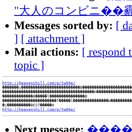
"大人のコンビニ��霾
Messages sorted by:
[ d
]
[ attachment ]
Mail actions:
[ respond 
topic ]
http://heavenshill.com/e/tw04e/
�������s�������������������������B���������������������
���������������������������������������H���������������
�������������B�����l���������������B

�����������������������f�����l���������������W���������
http://heavenshill.com/e/tw04e/
Next message:
����