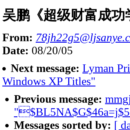
吴鹏《超级财富成功
From:
78jh22g5@ljsanye.
Date:
08/20/05
Next message:
Lyman Pri
Windows XP Titles"
Previous message:
mmgj
"$BL5NA$G$46a=j$5$
Messages sorted by:
[ d