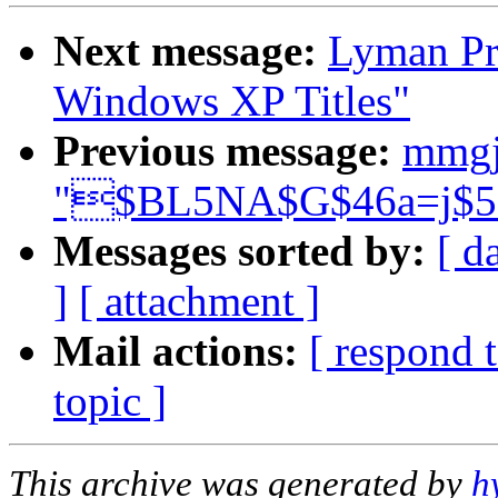
Next message:
Lyman Pri
Windows XP Titles"
Previous message:
mmgj
"$BL5NA$G$46a=j$5$
Messages sorted by:
[ d
]
[ attachment ]
Mail actions:
[ respond 
topic ]
This archive was generated by
h