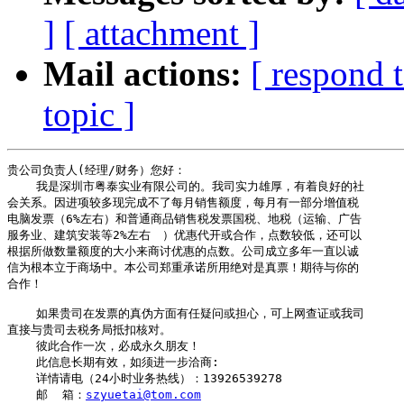
]
[ attachment ]
Mail actions:
[ respond 
topic ]
贵公司负责人(经理/财务）您好： 

    我是深圳市粤泰实业有限公司的。我司实力雄厚，有着良好的社

会关系。因进项较多现完成不了每月销售额度，每月有一部分增值税

电脑发票（6%左右）和普通商品销售税发票国税、地税（运输、广告

服务业、建筑安装等2%左右　）优惠代开或合作，点数较低，还可以

根据所做数量额度的大小来商讨优惠的点数。公司成立多年一直以诚

信为根本立于商场中。本公司郑重承诺所用绝对是真票！期待与你的

合作！

    如果贵司在发票的真伪方面有任疑问或担心，可上网查证或我司

直接与贵司去税务局抵扣核对。 

    彼此合作一次，必成永久朋友！ 

    此信息长期有效，如须进一步洽商: 

    详情请电（24小时业务热线）：13926539278         

    邮  箱：
szyuetai@tom.com