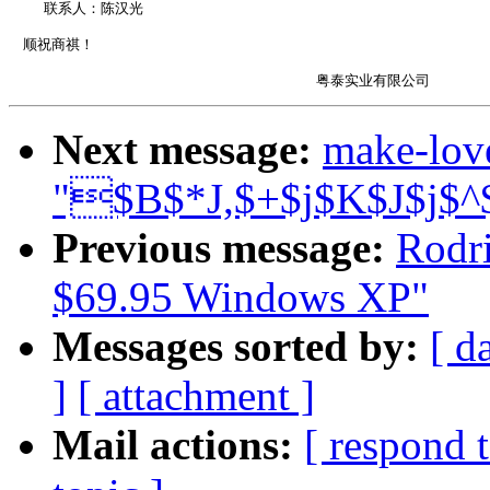
    联系人：陈汉光

　顺祝商祺！ 

Next message:
make-lov
"$B$*J,$+$j$K$J$j$
Previous message:
Rodri
$69.95 Windows XP"
Messages sorted by:
[ d
]
[ attachment ]
Mail actions:
[ respond 