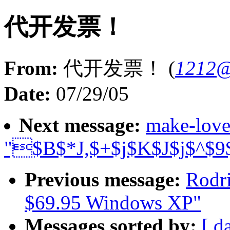
代开发票！
From:
代开发票！ (
1212@
Date:
07/29/05
Next message:
make-love
"$B$*J,$+$j$K$J$j$^$
Previous message:
Rodri
$69.95 Windows XP"
Messages sorted by:
[ d