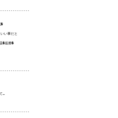
--------------



いい事だと

�逅擦�

--------------

…

--------------
