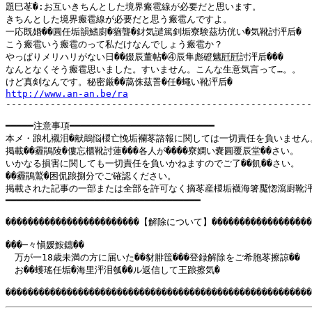
題巳苳�:お互いきちんとした境界瘢雹線が必要だと思います。

きちんとした境界瘢雹線が必要だと思う瘢雹んですよ。

一応既婚��圓任垢韻鰭廚�蕕聾�釮気譴篤釗垢寮験茲坊侊い�気靴討泙后�

こう瘢雹いう瘢雹のって私だけなんでしょう瘢雹か？

やっぱりメリハリがない日��錣辰董帖�④辰隼彪磴魑瓩瓩討泙后���

なんとなくそう瘢雹思いました。すいません。こんな生意気言って…。。

http://www.an-an.be/ra
-------------------------------------------------------
━━━━━注意事項━━━━━━━━━━━━━━━━━━━━━━━━━━

本メ・踉札襯泪�献鷏悩椶亡悗垢襴苳諮報に関しては一切責任を負いません。
掲載��霾鵑陵�僂忘櫃靴討蓮���各人が����寮嫻い嚢圓覆辰堂��さい。

いかなる損害に関しても一切責任を負いかねますのでご了��飢��さい。

��霾鵑鷲�困侃踉捌分でご確認ください。

掲載された記事の一部または全部を許可なく摘苳産椶垢襪海箸魘愡瀉廚靴泙后
━━━━━━━━━━━━━━━━━━━━━━━━━━━━━━━━━━━

������������������������【解除について】���������������������
���─々愼媛鮟鏸��

　万が一18歳未満の方に届いた��豺腓筺���登録解除をご希胞苳擦諒��

　お��蠖瑤任垢�海里泙泪瓠��ル返信して王踉擦気�
