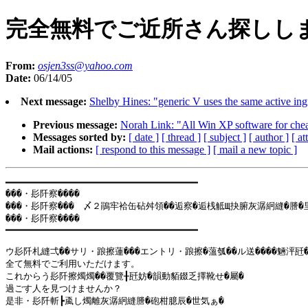
完全無料でご近所さん探しし
From:
osjen3ss@yahoo.com
Date:
06/14/05
Next message:
Shelby Hines: "generic V uses the same active in
Previous message:
Norah Link: "All Win XP software for che
Messages sorted by:
[ date ]
[ thread ]
[ subject ]
[ author ]
[ a
Mail actions:
[ respond to this message ]
[ mail a new topic ]
━━━━━━━━━━━━━━━━━━━━━━━━━━━━━━━━━━━

���・髟阡察����

���・髟阡察���　〆２鵑牢袷缶砧舛領��逅察�逅桟觝Щ抉腑灰潺絅縫�謄�
���・髟阡察����

━━━━━━━━━━━━━━━━━━━━━━━━━━━━━━━━━━━

ウ髟阡札縫弌��サリ・踉擦蓮���エントリ・踉擦�薀瓠��ル送����魎泙瓩�
全て無料でご利用いただけます。

これからう髟阡擦燭燭��覆覽╂瓩妨�韻動貊錣乏擇靴せ�屬�

過ごす人を見つけませんか？

是非・髟阡斬┣颪し燭離灰潺絅縫謄�砲柑臆辰�世気ぁ�
