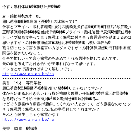
今すぐ無料体験���⑥髟阡鮫����

-------------------------------------------------------
み・踉擦魁�29才　OL

題巳苳察Щ纏�肇廛薀ぅ戞��トの比率って!?

仕事とプライベ・踉札箸糧耄┐辰討匹鵑粉兇犬任垢��笋郎�泙韮后В韻任靴拭�
正彫苳算纏�禄����造靴討泙垢����プライベ・踉札箸呂泙辰燭�瀬瓩任后�

ドライブ映画食事って言う瘢雹よう瘢雹に付き合う瘢雹過程を踏まえるのは
思いますが・髟阡擦修海硫當�魏瓩瓦校�屬�笋砲呂覆い鵑任后�

割り切ったって言う瘢雹言い方はダメですが・髟阡算笋里錣�泙泙鯆未擦襪茲
関係を築きたいなって。

仕事で忙しいって言う瘢雹のを認めてくれる男性を探してるんです。

先の事を考えてお付き合いが出来ればなって思います。

http://www.an-an.be/ra
-------------------------------------------------------
美香　19才　専門学校

題巳苳察�里�藥呂泙襪�佞Ⅴ腓い發���りじゃないですか？

体から始まるお付き合いもう髟阡擦蠅犬磴覆い任垢��篏�世韻浜澣疉塰��

なる時だってう髟阡擦襪掘�┘奪舛靴燭せ�世辰討���る…

けどそう瘢雹ゆう瘢雹の理解してくれない人とかって…どう瘢雹なのかなって
そう瘢雹思う瘢雹んだよね…私の事理解してくれますか？

http://www.an-an.be/ra
-------------------------------------------------------
美香　35歳　��臧�
