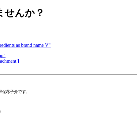
ませんか？
gredients as brand name V"
ap"
ttachment ]
里侃苳子介です。


