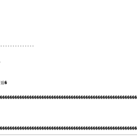
--------------



�

�������������������������������������������������������