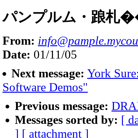
パンプルム・踉札�
From:
info@pample.mycoun
Date:
01/11/05
Next message:
York Sure
Software Demos"
Previous message:
DRA
Messages sorted by:
[ d
]
[ attachment ]