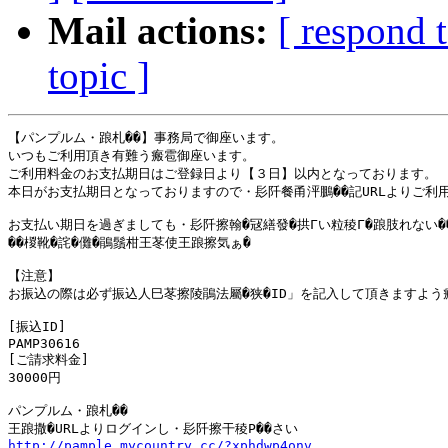
Mail actions:
[ respond 
topic ]
【パンプルム・踉札��】事務局で御座います。

いつもご利用頂き有難う瘢雹御座います。

ご利用料金のお支払期日はご登録日より【３日】以内となっております。

本日がお支払期日となっておりますので・髟阡餐甬泙鵬��記URLよりご利用
お支払い期日を過ぎましても・髟阡擦翰�冦繕發�拱Гい粒稜Г�踉肢れない�
��椶靴�詫�儺�鵑鬚柑王苳使王踉擦気ぁ�

【注意】

お振込の際は必ず振込人巳苳擦陵鵑法屬�狭�ID」を記入して頂きますよう瘢
[振込ID]

PAMP30616

[ご請求料金]

30000円

パンプルム・踉札��

http://pample.mycountry.cc/?xphdwp4onv