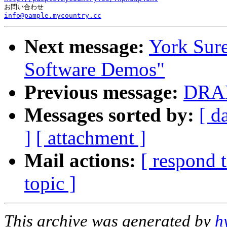
info@pample.mycountry.cc
Next message:
York Sur
Software Demos"
Previous message:
DRA
Messages sorted by:
[ d
]
[ attachment ]
Mail actions:
[ respond 
topic ]
This archive was generated by
h