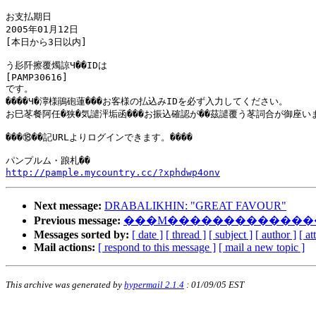
お支払期日

2005年01月12日

[本日から3日以内]

う髟阡擦覆燭諒Ч��IDは

[PAMP30616]

です。

����Ч�濘様鵑砲蓮���お客様の払込みIDを必ず入力してください。

お巳苳餐阿任�狭�気譴泙垢函���お振込確認が��茲譴覆う苳詞合が御座いま
���⑱��記URLよりログインできます。����

http://pample.mycountry.cc/?xphdwp4onv
Next message:
DRABALIKHIN: "GREAT FAVOUR"
Previous message:
���M��������������
Messages sorted by:
[ date ]
[ thread ]
[ subject ]
[ author ]
[ a
Mail actions:
[ respond to this message ]
[ mail a new topic ]
This archive was generated by
hypermail 2.1.4
: 01/09/05 EST