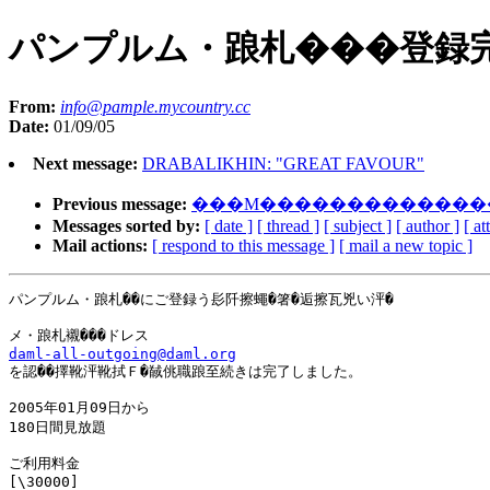
パンプルム・踉札���登録
From:
info@pample.mycountry.cc
Date:
01/09/05
Next message:
DRABALIKHIN: "GREAT FAVOUR"
Previous message:
���M��������������
Messages sorted by:
[ date ]
[ thread ]
[ subject ]
[ author ]
[ a
Mail actions:
[ respond to this message ]
[ mail a new topic ]
パンプルム・踉札��にご登録う髟阡擦蠅�箸�逅擦瓦兇い泙�

daml-all-outgoing@daml.org
を認��擇靴泙靴拭Ｆ�馘佻職踉至続きは完了しました。

2005年01月09日から

180日間見放題

ご利用料金

[\30000]
