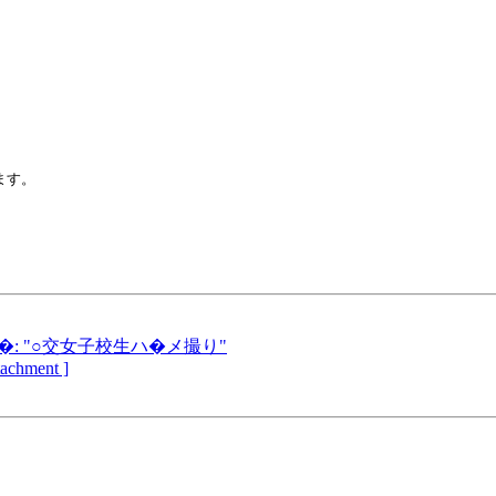
す。

: "○交女子校生ハ�メ撮り"
ttachment ]