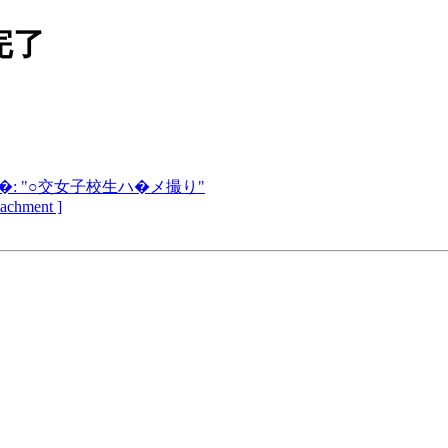
完了
: "○交女子校生ハ�メ撮り"
ttachment ]